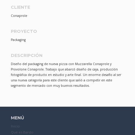
CLIENTE
Conaprole
PROYECTO
Packaging
DESCRIPCIÓN
Diseño del packaging de nueva pizza con Muzzarella Conaprole y
Provolone Conaprole. Trabajo que abarcó diseño de caja, producción
fotográfica de producto en estudio y arte final. Un enorme desafío al ser
una nueva categoría para este cliente que salió a competir en este
segmento de mercado con muy buenos resultados.
MENÚ
Inicio
Qué es Bardo