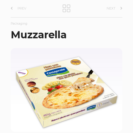
PREV
NEXT
Packaging
Muzzarella