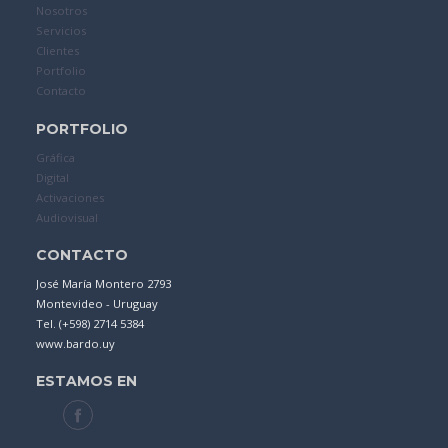
Nosotros
Servicios
Clientes
Portfolio
Contacto
PORTFOLIO
Gráfica
Digital
Activaciones
Audiovisual
CONTACTO
José María Montero 2793
Montevideo - Uruguay
Tel. (+598) 2714 5384
www.bardo.uy
ESTAMOS EN